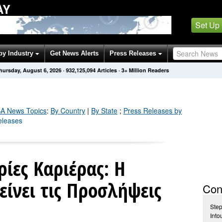
AY
Set Up
by Industry
Get News Alerts
Press Releases
hursday, August 6, 2026
·
932,125,097
Articles
· 3+ Million Readers
A
News Topics
:
By Country
|
By State
;
Press Releases by
eleases
ρίες Καριέρας: Η
είνει τις Προσλήψεις
Con
Ste
Int