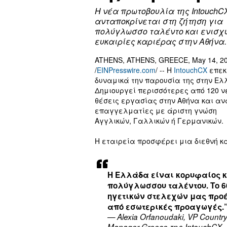
Η νέα πρωτοβουλία της IntouchC
ανταποκρίνεται στη ζήτηση για
πολύγλωσσο ταλέντο και ενισχύ
ευκαιρίες καριέρας στην Αθήνα.
ATHENS, ATHENS, GREECE, May 14, 2
/
EINPresswire.com
/ -- Η
IntouchCX
επεκ
δυναμικά την παρουσία της στην Ελ
Δημιουργεί περισσότερες από 120 ν
θέσεις εργασίας στην Αθήνα και α
επαγγελματίες με άριστη γνώση
Αγγλικών, Γαλλικών ή Γερμανικών.
Η εταιρεία προσφέρει μια διεθνή κ
Η Ελλάδα είναι κορυφαίος 
πολύγλωσσου ταλέντου. Το 6
ηγετικών στελεχών μας προ
από εσωτερικές προαγωγές.
— Alexia Orfanoudaki, VP Countr
Manager Greece της IntouchCX.