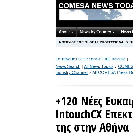
COMESA NEWS TOD
About
News by Country
News 
A SERVICE FOR GLOBAL PROFESSIONALS
·
T
Got News to Share? Send a FREE Release
↓
News Search
|
All News Topics
>
COMES
Industry Channel
>
All COMESA Press R
+120 Νέες Ευκαι
IntouchCX Επεκτ
της στην Αθήνα