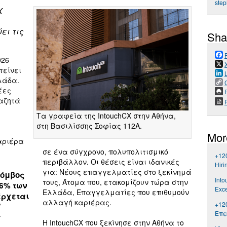
ste
X
ει τις
Sha
026
τείνει
λάδα.
έες
P
ναζητά
Τα γραφεία της IntouchCX στην Αθήνα,
στη Βασιλίσσης Σοφίας 112Α.
Mor
αριέρα
σε ένα σύγχρονο, πολυπολιτισμικό
+120
περιβάλλον. Οι θέσεις είναι ιδανικές
Hiri
για: Νέους επαγγελματίες στο ξεκίνημά
κόμβος
Into
τους, Άτομα που, ετακομίζουν τώρα στην
6% των
Exce
Ελλάδα, Επαγγελματίες που επιθυμούν
έρχεται
αλλαγή καριέρας.
+12
”
Επε
y
Η IntouchCX που ξεκίνησε στην Αθήνα το