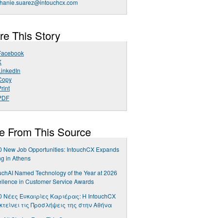
phanie.suarez@intouchcx.com
re This Story
Facebook
X
LinkedIn
Copy
rint
PDF
e From This Source
 New Job Opportunities: IntouchCX Expands
ng in Athens
uchAI Named Technology of the Year at 2026
llence in Customer Service Awards
0 Νέες Ευκαιρίες Καριέρας: Η IntouchCX
κτείνει τις Προσλήψεις της στην Αθήνα