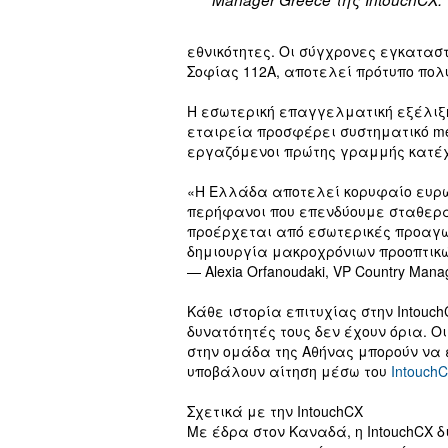
εθνικότητες. Οι σύγχρονες εγκαταστ
Σοφίας 112Α, αποτελεί πρότυπο πολυ
Η εσωτερική επαγγελματική εξέλιξη 
εταιρεία προσφέρει συστηματικό me
εργαζόμενοι πρώτης γραμμής κατέχ
«Η Ελλάδα αποτελεί κορυφαίο ευρω
περήφανοι που επενδύουμε σταθερά
προέρχεται από εσωτερικές προαγωγ
δημιουργία μακροχρόνιων προοπτικ
— Alexia Orfanoudaki, VP Country Mana
Κάθε ιστορία επιτυχίας στην Intouch
δυνατότητές τους δεν έχουν όρια. 
στην ομάδα της Αθήνας μπορούν να 
υποβάλουν αίτηση μέσω του
IntouchC
Σχετικά με την IntouchCX
Με έδρα στον Καναδά, η IntouchCX 